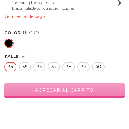
Bancaria (Todo el país)
No acumulable con otras promociones
Ver medios de pago
COLOR:
NEGRO
TALLE:
34
34
35
36
37
38
39
40
Medios de envío
CAMBIAR CP
Entregas para el CP:
CALCULAR