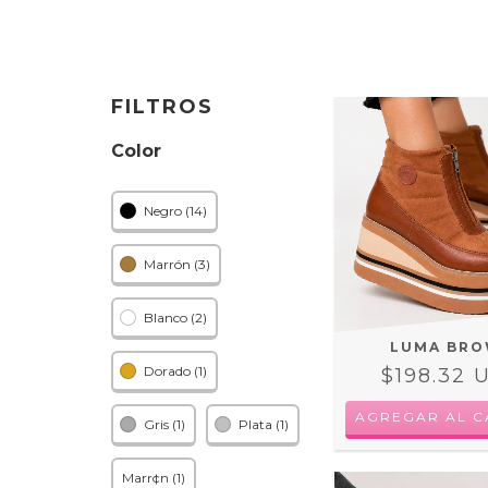
FILTROS
Color
Negro (14)
Marrón (3)
Blanco (2)
LUMA BR
Dorado (1)
$198.32 
AGREGAR AL C
Gris (1)
Plata (1)
Marr¢n (1)