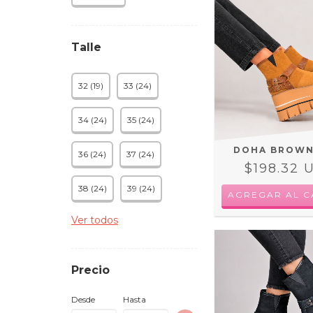
Talle
32 (19)
33 (24)
34 (24)
35 (24)
DOHA BROWN
36 (24)
37 (24)
$198.32 
38 (24)
39 (24)
AGREGAR AL C
Ver todos
Precio
Desde
Hasta