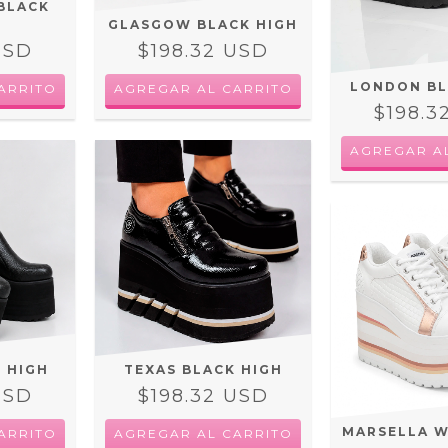
BLACK
GLASGOW BLACK HIGH
USD
$198.32 USD
LONDON BL
ARRITO
AGREGAR AL CARRITO
$198.3
AGREGAR A
 HIGH
TEXAS BLACK HIGH
USD
$198.32 USD
MARSELLA W
ARRITO
AGREGAR AL CARRITO