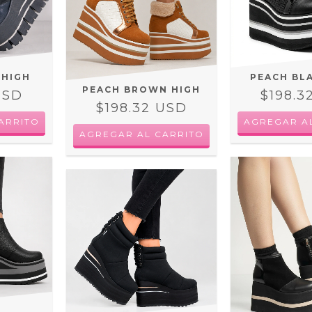
 HIGH
PEACH BL
PEACH BROWN HIGH
USD
$198.3
$198.32 USD
ARRITO
AGREGAR A
AGREGAR AL CARRITO