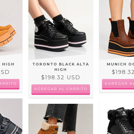
 HIGH
TORONTO BLACK ALTA
MUNICH O
HIGH
USD
$198.3
$198.32 USD
ARRITO
AGREGAR A
AGREGAR AL CARRITO