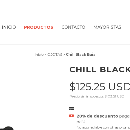
INICIO
PRODUCTOS
CONTACTO
MAYORISTAS
Inicio
>
OJOTAS
>
Chill Black Baja
CHILL BLAC
$125.25 US
Precio sin impuestos
$103.51 USD
20% de descuento
pagan
país)
No acumulable con otras promo