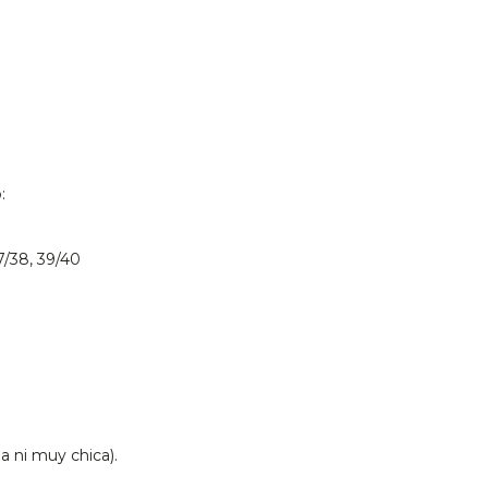
o:
7/38, 39/40
a ni muy chica).