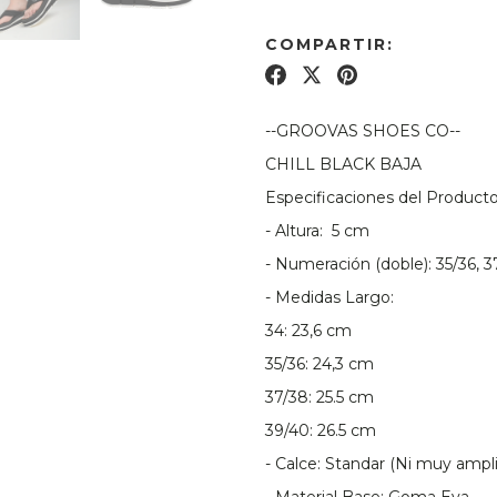
COMPARTIR:
--GROOVAS SHOES CO--
CHILL BLACK BAJA
Especificaciones del Product
- Altura: 5 cm
- Numeración (doble): 35/36, 3
- Medidas Largo:
34: 23,6 cm
35/36: 24,3 cm
37/38: 25.5 cm
39/40: 26.5 cm
- Calce: Standar (Ni muy ampli
- Material Base: Goma Eva.