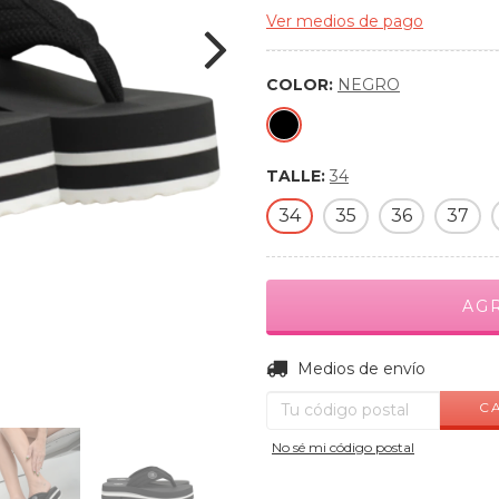
Ver medios de pago
COLOR:
NEGRO
TALLE:
34
34
35
36
37
Entregas para el CP:
Medios de envío
C
No sé mi código postal