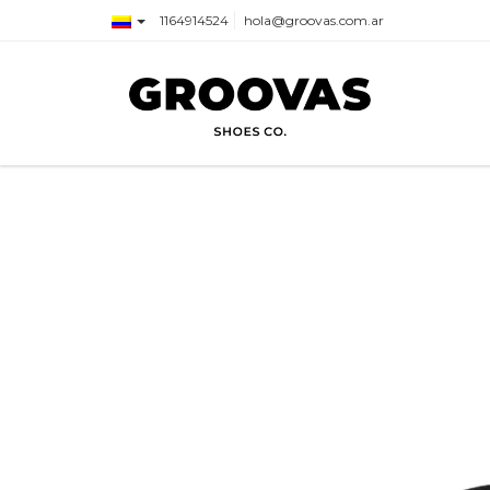
1164914524
hola@groovas.com.ar