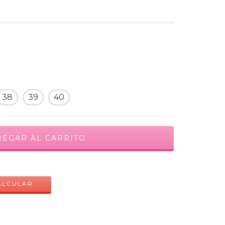
38
39
40
CAMBIAR CP
ALCULAR