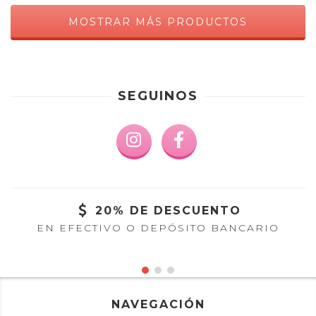
MOSTRAR MÁS PRODUCTOS
SEGUINOS
20% DE DESCUENTO
EN EFECTIVO O DEPÓSITO BANCARIO
NAVEGACIÓN