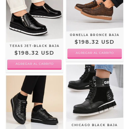
ORNELLA BRONCE BAJA
$198.32 USD
TEXAS JET-BLACK BAJA
$198.32 USD
AGREGAR AL CARRITO
AGREGAR AL CARRITO
CHICAGO BLACK BAJA