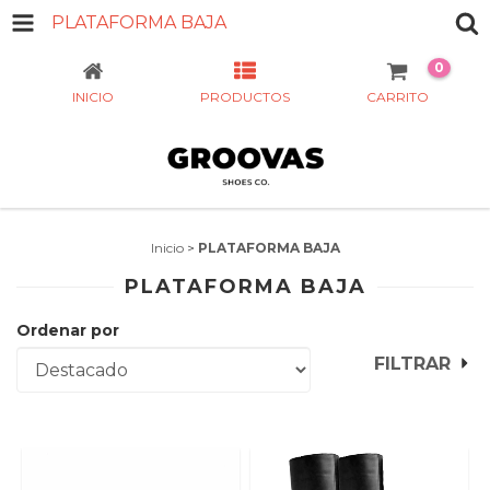
PLATAFORMA BAJA
0
INICIO
PRODUCTOS
CARRITO
Inicio
>
PLATAFORMA BAJA
PLATAFORMA BAJA
Ordenar por
FILTRAR