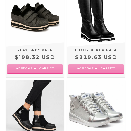
PLAY GREY BAJA
LUXOR BLACK BAJA
$198.32 USD
$229.63 USD
AGREGAR AL CARRITO
AGREGAR AL CARRITO