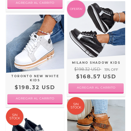
AGREGAR AL CARRITO
OFERTA!
MILANO SHADOW KIDS
$198.32 USD
15
% OFF
$168.57 USD
TORONTO NEW WHITE
KIDS
$198.32 USD
AGREGAR AL CARRITO
AGREGAR AL CARRITO
SIN
STOCK
SIN
STOCK