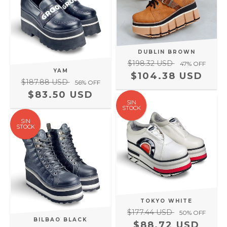
DUBLIN BROWN
$198.32 USD
47
% OFF
YAM
$104.38 USD
$187.88 USD
56
% OFF
$83.50 USD
SIN
STOCK
SIN
STOCK
TOKYO WHITE
$177.44 USD
50
% OFF
BILBAO BLACK
$88.72 USD