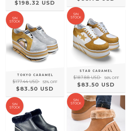
$198.32 USD
SIN
STOCK
SIN
STOCK
STAR CARAMEL
TOKYO CARAMEL
$187.88 USD
56
% OFF
$177.44 USD
53
% OFF
$83.50 USD
$83.50 USD
SIN
STOCK
SIN
STOCK