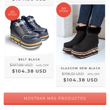
SIN
STOCK
SIN
STOCK
BELT BLACK
$187.88 USD
44
% OFF
GLASGOW NEW BLACK
$104.38 USD
$198.32 USD
47
% OFF
$104.38 USD
MOSTRAR MÁS PRODUCTOS