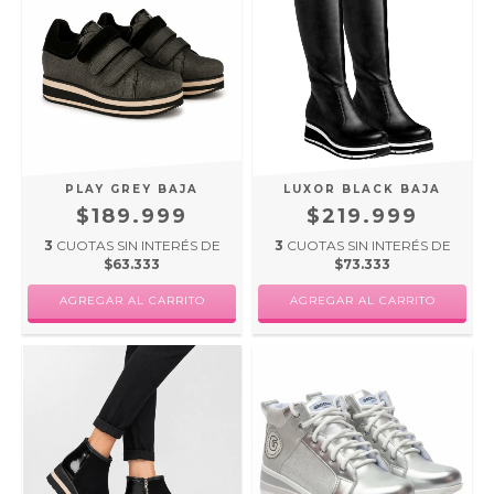
PLAY GREY BAJA
LUXOR BLACK BAJA
$189.999
$219.999
3
CUOTAS SIN INTERÉS DE
3
CUOTAS SIN INTERÉS DE
$63.333
$73.333
AGREGAR AL CARRITO
AGREGAR AL CARRITO