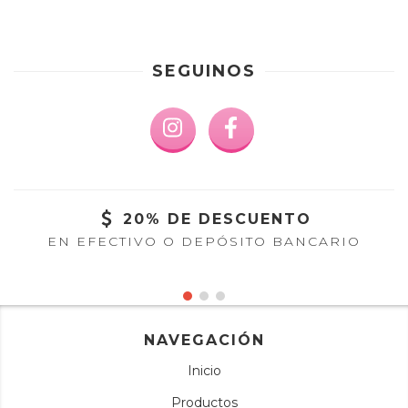
SEGUINOS
20% DE DESCUENTO
EN EFECTIVO O DEPÓSITO BANCARIO
NAVEGACIÓN
Inicio
Productos