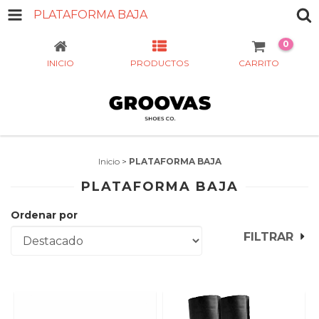
PLATAFORMA BAJA
0
INICIO
PRODUCTOS
CARRITO
Inicio
>
PLATAFORMA BAJA
PLATAFORMA BAJA
Ordenar por
FILTRAR