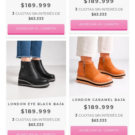
$189.999
$189.999
3
CUOTAS SIN INTERÉS DE
3
CUOTAS SIN INTERÉS DE
$63.333
$63.333
AGREGAR AL CARRITO
AGREGAR AL CARRITO
LONDON CARAMEL BAJA
LONDON EYE BLACK BAJA
$189.999
$189.999
3
CUOTAS SIN INTERÉS DE
3
CUOTAS SIN INTERÉS DE
$63.333
$63.333
AGREGAR AL CARRITO
AGREGAR AL CARRITO