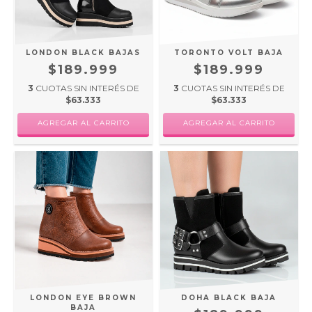
LONDON BLACK BAJAS
TORONTO VOLT BAJA
$189.999
$189.999
3
CUOTAS SIN INTERÉS DE
3
CUOTAS SIN INTERÉS DE
$63.333
$63.333
AGREGAR AL CARRITO
AGREGAR AL CARRITO
LONDON EYE BROWN
DOHA BLACK BAJA
BAJA