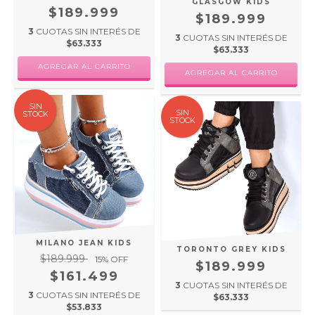
GLASGOW KIDS
$189.999
$189.999
3
CUOTAS SIN INTERÉS DE
3
CUOTAS SIN INTERÉS DE
$63.333
$63.333
AGREGAR AL CARRITO
AGREGAR AL CARRITO
SIN
SIN
STOCK
STOCK
MILANO JEAN KIDS
TORONTO GREY KIDS
$189.999
15
% OFF
$189.999
$161.499
3
CUOTAS SIN INTERÉS DE
3
CUOTAS SIN INTERÉS DE
$63.333
$53.833