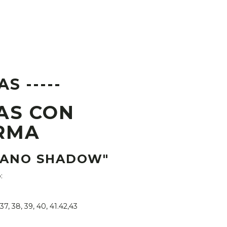
AS -----
AS CON
RMA
LANO SHADOW"
o:
37, 38, 39, 40, 41.42,43