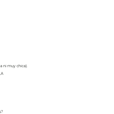
a ni muy chica).
LA
s?