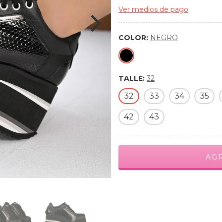
Ver medios de pago
COLOR:
NEGRO
TALLE:
32
32
33
34
35
42
43
Medios de envío
Entregas para el CP:
C