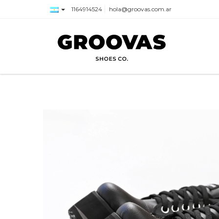
1164914524
hola@groovas.com.ar