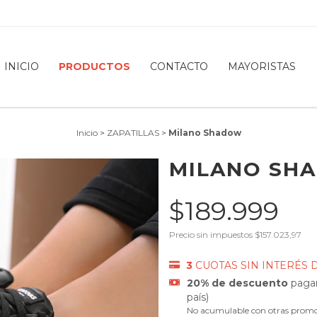
INICIO
PRODUCTOS
CONTACTO
MAYORISTAS
Inicio
>
ZAPATILLAS
>
Milano Shadow
MILANO SH
$189.999
Precio sin impuestos
$157.023,97
3
CUOTAS SIN INTERÉS 
20% de descuento
pagan
país)
No acumulable con otras promo