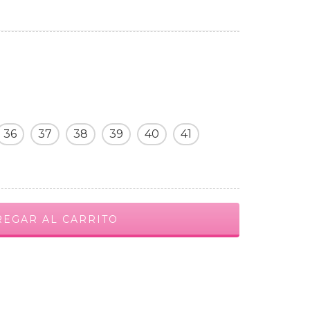
36
37
38
39
40
41
CAMBIAR CP
ALCULAR