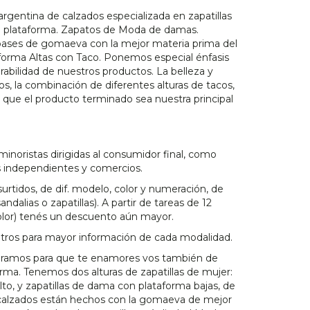
argentina de calzados especializada en zapatillas
n plataforma. Zapatos de Moda de damas.
bases de gomaeva con la mejor materia prima del
forma Altas con Taco. Ponemos especial énfasis
urabilidad de nuestros productos. La belleza y
os, la combinación de diferentes alturas de tacos,
n que el producto terminado sea nuestra principal
minoristas dirigidas al consumidor final, como
 independientes y comercios.
urtidos, de dif. modelo, color y numeración, de
dalias o zapatillas). A partir de tareas de 12
lor) tenés un descuento aún mayor.
tros para mayor información de cada modalidad.
eramos para que te enamores vos también de
orma. Tenemos dos alturas de zapatillas de mujer:
alto, y zapatillas de dama con plataforma bajas, de
 calzados están hechos con la gomaeva de mejor