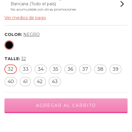
Bancaria (Todo el país)
No acumulable con otras promociones
Ver medios de pago
COLOR:
NEGRO
TALLE:
32
32
33
34
35
36
37
38
39
40
41
42
43
Medios de envío
CAMBIAR CP
Entregas para el CP:
CALCULAR