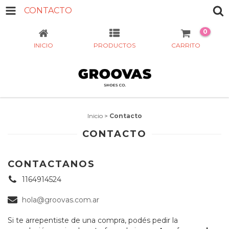
CONTACTO
0
INICIO
PRODUCTOS
CARRITO
Inicio
>
Contacto
CONTACTO
CONTACTANOS
1164914524
hola@groovas.com.ar
Si te arrepentiste de una compra, podés pedir la