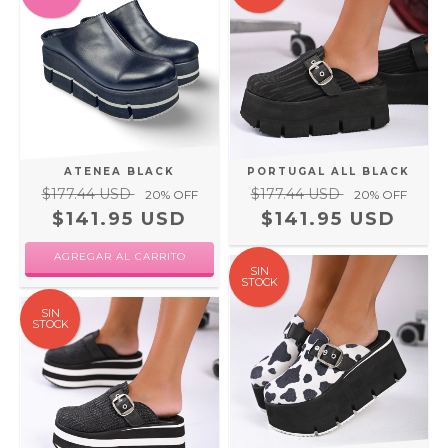
ATENEA BLACK
PORTUGAL ALL BLACK
$177.44 USD
$177.44 USD
20
% OFF
20
% OFF
$141.95 USD
$141.95 USD
AGREGAR AL CARRITO
SIN
STOCK
SIN
STOCK