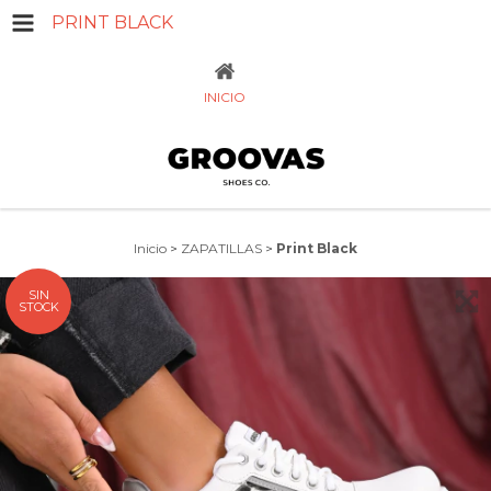
PRINT BLACK
INICIO
Inicio
>
ZAPATILLAS
>
Print Black
SIN
STOCK