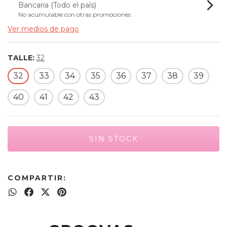
Bancaria (Todo el país)
No acumulable con otras promociones
Ver medios de pago
TALLE:
32
32
33
34
35
36
37
38
39
40
41
42
43
COMPARTIR: