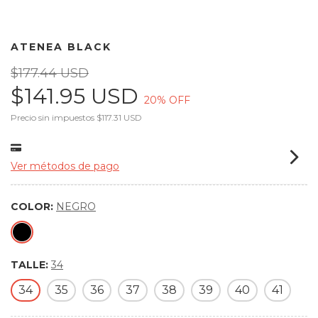
ATENEA BLACK
$177.44 USD
$141.95 USD
20
% OFF
Precio sin impuestos
$117.31 USD
Ver métodos de pago
COLOR:
NEGRO
TALLE:
34
34
35
36
37
38
39
40
41