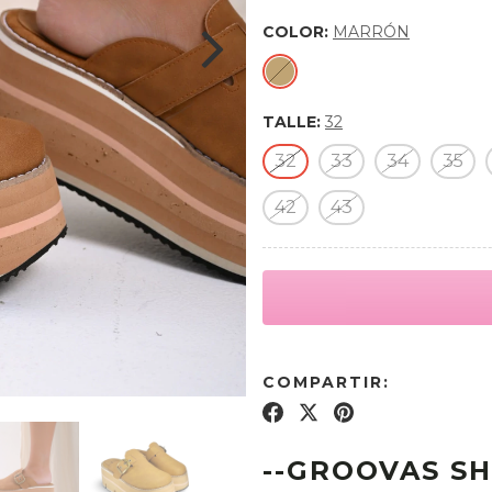
COLOR:
MARRÓN
TALLE:
32
32
33
34
35
42
43
COMPARTIR:
--GROOVAS SH