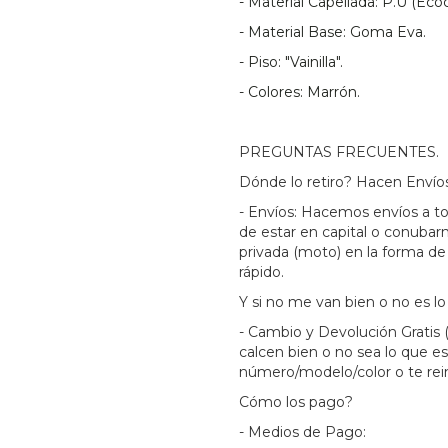
- Material Capellada: P.U (Eco
- Material Base: Goma Eva.
- Piso: "Vainilla".
- Colores: Marrón.
PREGUNTAS FRECUENTES.
Dónde lo retiro? Hacen Envío
- Envíos: Hacemos envíos a to
de estar en capital o conuba
privada (moto) en la forma de
rápido.
Y si no me van bien o no es 
- Cambio y Devolución Gratis 
calcen bien o no sea lo que e
número/modelo/color o te rei
Cómo los pago?
- Medios de Pago: