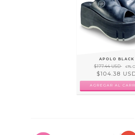
APOLO BLACK
$177.44 USD
41
% 
$104.38 US
AGREGAR AL CARR