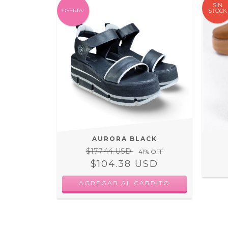
SIN
OFERTA!
STOCK
AURORA BLACK
$177.44 USD
41
% OFF
$104.38 USD
AGREGAR AL CARRITO