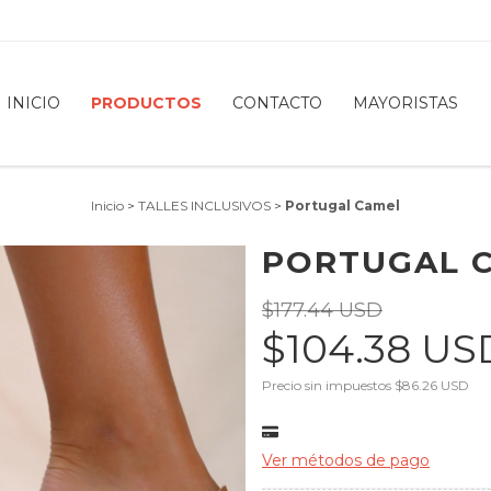
INICIO
PRODUCTOS
CONTACTO
MAYORISTAS
Inicio
>
TALLES INCLUSIVOS
>
Portugal Camel
PORTUGAL 
$177.44 USD
$104.38 U
Precio sin impuestos
$86.26 USD
Ver métodos de pago