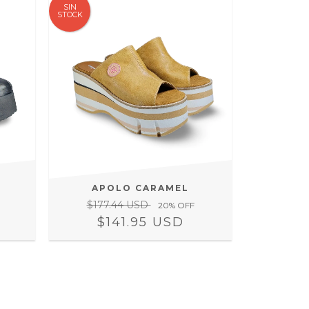
SIN
STOCK
APOLO CARAMEL
$177.44 USD
20
% OFF
$141.95 USD