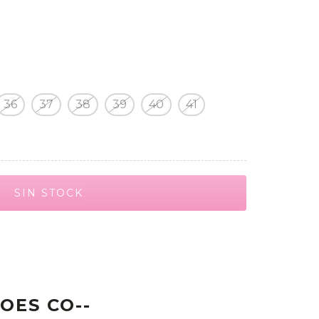
36
37
38
39
40
41
OES CO--