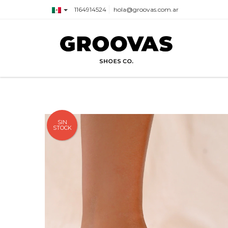
1164914524
hola@groovas.com.ar
SIN
STOCK