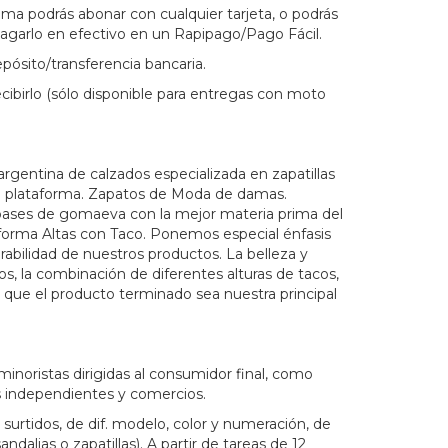
a podrás abonar con cualquier tarjeta, o podrás
pagarlo en efectivo en un Rapipago/Pago Fácil.
ósito/transferencia bancaria.
ibirlo (sólo disponible para entregas con moto
argentina de calzados especializada en zapatillas
n plataforma. Zapatos de Moda de damas.
bases de gomaeva con la mejor materia prima del
forma Altas con Taco. Ponemos especial énfasis
urabilidad de nuestros productos. La belleza y
os, la combinación de diferentes alturas de tacos,
n que el producto terminado sea nuestra principal
minoristas dirigidas al consumidor final, como
 independientes y comercios.
surtidos, de dif. modelo, color y numeración, de
dalias o zapatillas). A partir de tareas de 12