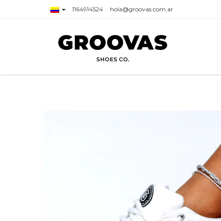
1164914524
hola@groovas.com.ar