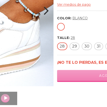
Ver medios de pago
COLOR:
BLANCO
TALLE:
28
28
29
30
31
¡NO TE LO PIERDAS, ES 
Medios de envío
Entregas para el CP:
C