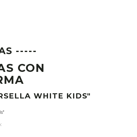
AS -----
AS CON
RMA
RSELLA WHITE KIDS"
s"
o: