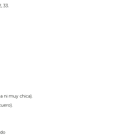
, 33.
a ni muy chica).
cuero).
ado