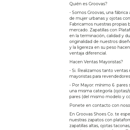
Quién es Groovas?
- Somos Groovas, una fábrica 
de mujer urbanas y ojotas co
Fabricamos nuestras propias 
mercado. Zapatillas con Plata
en la terminación, calidad y d
originalidad de nuestros diseñ
y la ligereza en su peso hace
ventaja diferencial.
Hacen Ventas Mayoristas?
- Si. Realizamos tanto ventas 
mayoristas para revendedores
- Por Mayor: mínimo 6 pares s
una misma categoría (ojotas/san
pares (del mismo modelo y co
Ponete en contacto con noso
En Groovas Shoes Co. te esp
nuestras zapatos con platafo
zapatillas altas, ojotas tacon