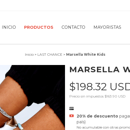
INICIO
PRODUCTOS
CONTACTO
MAYORISTAS
Inicio
>
LAST CHANCE
>
Marsella White Kids
MARSELLA W
$198.32 US
Precio sin impuestos
$163.90 USD
20% de descuento
pagan
país)
No acumulable con otras promo