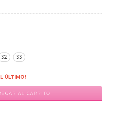
32
33
EL ÚLTIMO!
CAMBIAR CP
ALCULAR