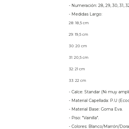
- Numeración: 28, 29, 30, 31, 32
- Medidas Largo:
28: 18,5 cm
29: 19,5 cm
30: 20 cm
31: 20,5 cm
32: 21 cm
33: 22 cm
- Calce: Standar (Ni muy ampli
- Material Capellada: P.U (Eco
- Material Base: Goma Eva.
- Piso: "Vainilla".
- Colores: Blanco/Marrón/Dor