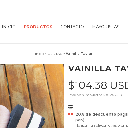
INICIO
PRODUCTOS
CONTACTO
MAYORISTAS
Inicio
>
OJOTAS
>
Vainilla Taylor
VAINILLA T
$104.38 U
Precio sin impuestos
$86.26 USD
20% de descuento
pagan
país)
No acumulable con otras promo