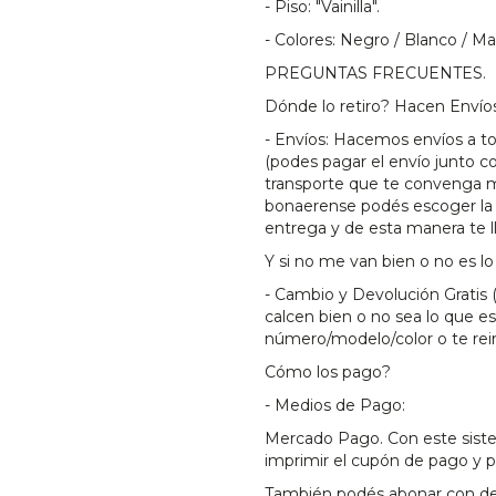
- Piso: "Vainilla".
- Colores: Negro / Blanco / Ma
PREGUNTAS FRECUENTES.
Dónde lo retiro? Hacen Envío
- Envíos: Hacemos envíos a t
(podes pagar el envío junto co
transporte que te convenga m
bonaerense podés escoger la 
entrega y de esta manera te l
Y si no me van bien o no es 
- Cambio y Devolución Gratis 
calcen bien o no sea lo que e
número/modelo/color o te rei
Cómo los pago?
- Medios de Pago:
Mercado Pago. Con este sistem
imprimir el cupón de pago y 
También podés abonar con dep