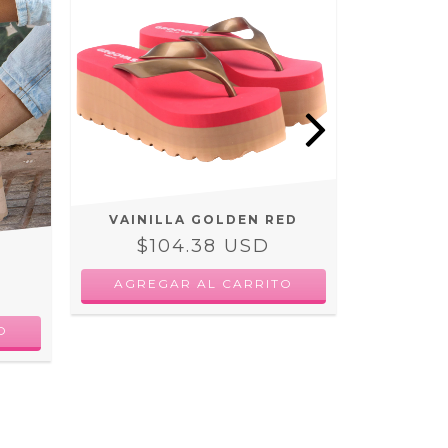
VAINILLA GOLDEN RED
VA
$104.38 USD
$1
AGREGAR AL CARRITO
AGRE
O