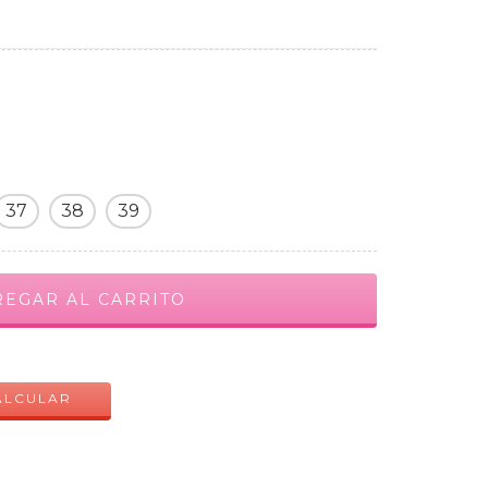
37
38
39
CAMBIAR CP
ALCULAR