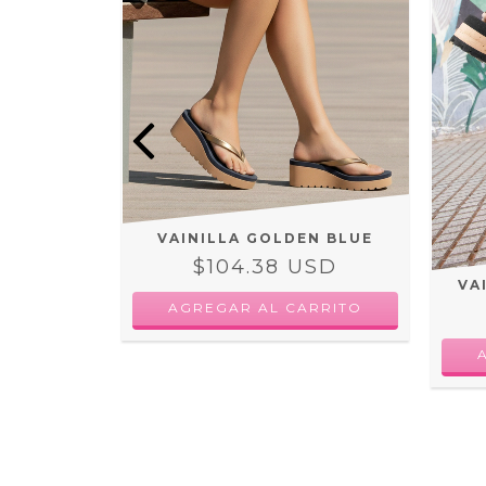
AGA
VAINILLA GOLDEN BLUE
USD
$104.38 USD
VA
RRITO
AGREGAR AL CARRITO