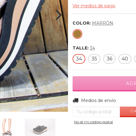
Ver medios de pago
COLOR:
MARRÓN
TALLE:
34
34
35
36
40
Entregas para el CP:
Medios de envío
C
No sé mi código postal