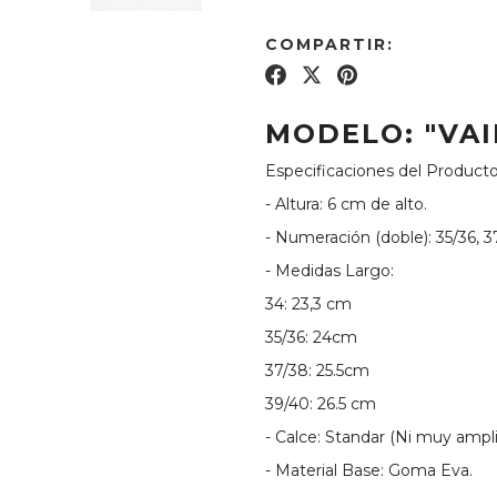
COMPARTIR:
MODELO: "VAI
Especificaciones del Product
- Altura: 6 cm de alto.
- Numeración (doble): 35/36, 3
- Medidas Largo:
34: 23,3 cm
35/36: 24cm
37/38: 25.5cm
39/40: 26.5 cm
- Calce: Standar (Ni muy ampli
- Material Base: Goma Eva.