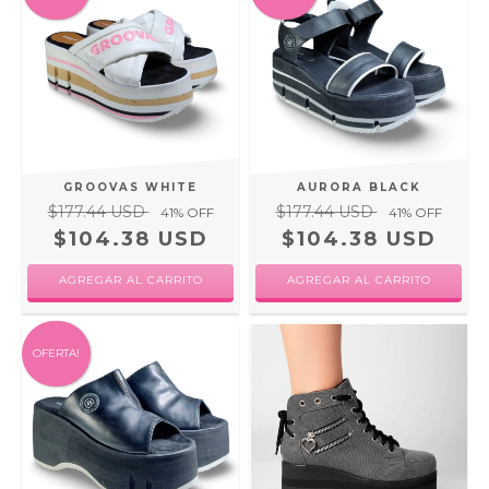
GROOVAS WHITE
AURORA BLACK
$177.44 USD
$177.44 USD
41
% OFF
41
% OFF
$104.38 USD
$104.38 USD
AGREGAR AL CARRITO
AGREGAR AL CARRITO
OFERTA!