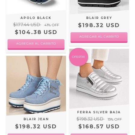
APOLO BLACK
BLAIR GREY
$177.44 USD
$198.32 USD
41
% OFF
$104.38 USD
AGREGAR AL CARRITO
AGREGAR AL CARRITO
OFERTA!
FERRA SILVER BAJA
$198.32 USD
15
% OFF
BLAIR JEAN
$198.32 USD
$168.57 USD