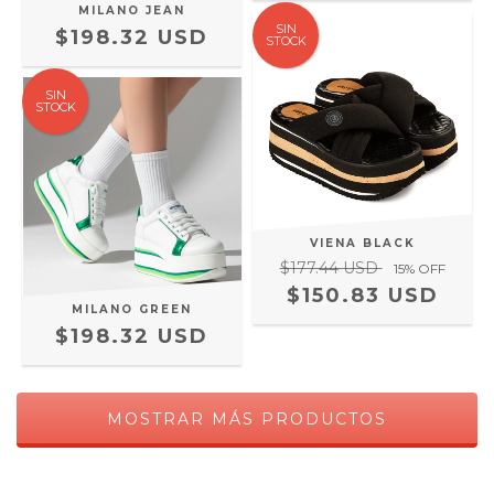
MILANO JEAN
SIN
$198.32 USD
STOCK
SIN
STOCK
VIENA BLACK
$177.44 USD
15
% OFF
$150.83 USD
MILANO GREEN
$198.32 USD
MOSTRAR MÁS PRODUCTOS