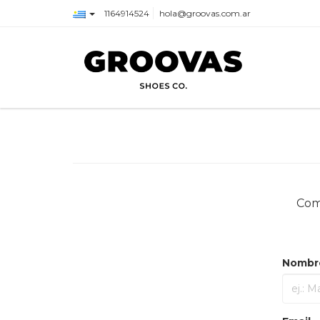
1164914524
hola@groovas.com.ar
Comp
Nombr